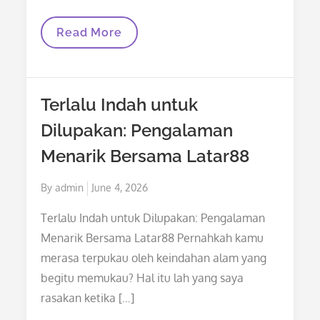
Keajaiban
Read More
Lionwin55:
Platform
Game
Berskala
Internasional
Terlalu Indah untuk
Dilupakan: Pengalaman
Menarik Bersama Latar88
Posted
By
admin
June 4, 2026
on
Terlalu Indah untuk Dilupakan: Pengalaman
Menarik Bersama Latar88 Pernahkah kamu
merasa terpukau oleh keindahan alam yang
begitu memukau? Hal itu lah yang saya
rasakan ketika […]