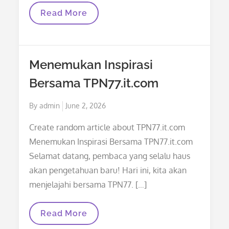
Terlalu
Read More
Indah
Untuk
Dilupakan:
Pengalaman
Menarik
Menemukan Inspirasi
Bersama
Latar88
Bersama TPN77.it.com
Posted
By
admin
June 2, 2026
on
Create random article about TPN77.it.com
Menemukan Inspirasi Bersama TPN77.it.com
Selamat datang, pembaca yang selalu haus
akan pengetahuan baru! Hari ini, kita akan
menjelajahi bersama TPN77. […]
Menemukan
Read More
Inspirasi