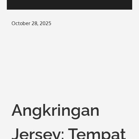
Posted
October 28, 2025
on
Angkringan
Jersey: Tempat