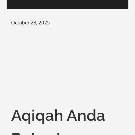
Posted
October 28, 2025
on
Aqiqah Anda