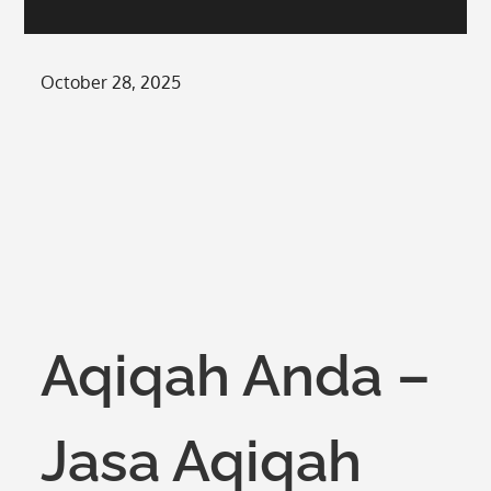
Posted
October 28, 2025
on
Aqiqah Anda –
Jasa Aqiqah