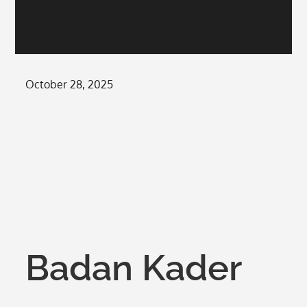
Posted
October 28, 2025
on
Badan Kader