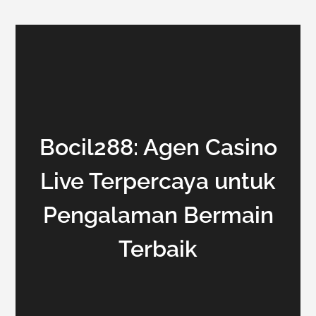
Bocil288: Agen Casino
Live Terpercaya untuk
Pengalaman Bermain
Terbaik