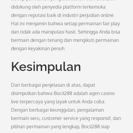
didukung oleh penyedia platform terkemuka
dengan reputasi baik di industri perjudian online.
Hal ini menjamin bahwa setiap permainan fair play
dan tidak ada manipulasi hasil. Sehingga Anda bisa
bermain dengan tenang dan mengikuti permainan
dengan keyakinan penuh.
Kesimpulan
Dari berbagai penjelasan di atas, dapat
disimpulkan bahwa Bocil288 adalah agen casino
live terpercaya yang layak untuk Anda coba.
Dengan berbagai keunggulan, pengalaman
bermain seru, customer service yang responsif, dan
pilihan permainan yang lengkap, Bocil288 siap