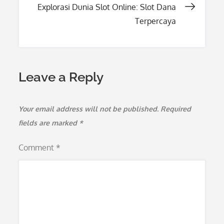
Explorasi Dunia Slot Online: Slot Dana
Terpercaya
Leave a Reply
Your email address will not be published.
Required
fields are marked
*
Comment
*