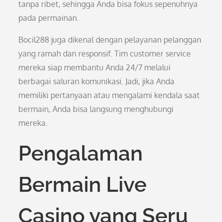
tanpa ribet, sehingga Anda bisa fokus sepenuhnya
pada permainan.
Bocil288 juga dikenal dengan pelayanan pelanggan
yang ramah dan responsif. Tim customer service
mereka siap membantu Anda 24/7 melalui
berbagai saluran komunikasi. Jadi, jika Anda
memiliki pertanyaan atau mengalami kendala saat
bermain, Anda bisa langsung menghubungi
mereka.
Pengalaman
Bermain Live
Casino yang Seru