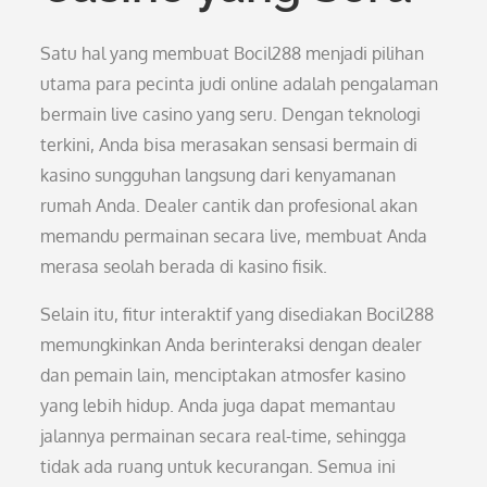
Satu hal yang membuat Bocil288 menjadi pilihan
utama para pecinta judi online adalah pengalaman
bermain live casino yang seru. Dengan teknologi
terkini, Anda bisa merasakan sensasi bermain di
kasino sungguhan langsung dari kenyamanan
rumah Anda. Dealer cantik dan profesional akan
memandu permainan secara live, membuat Anda
merasa seolah berada di kasino fisik.
Selain itu, fitur interaktif yang disediakan Bocil288
memungkinkan Anda berinteraksi dengan dealer
dan pemain lain, menciptakan atmosfer kasino
yang lebih hidup. Anda juga dapat memantau
jalannya permainan secara real-time, sehingga
tidak ada ruang untuk kecurangan. Semua ini