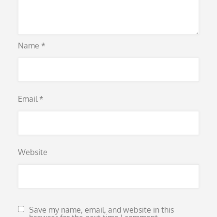
Name
*
Email
*
Website
Save my name, email, and website in this