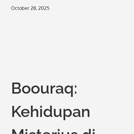
Posted
October 28, 2025
on
Boouraq:
Kehidupan