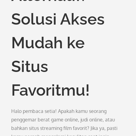
Solusi Akses
Mudah ke
Situs
Favoritmu!
Halo pembaca setia! Apakah kamu seorang
penggemar berat game online, judi online, atau
bahkan situs streaming film favorit? Jika ya, pasti