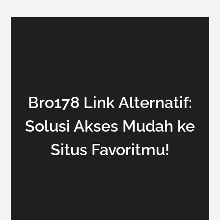
Bro178 Link Alternatif:
Solusi Akses Mudah ke
Situs Favoritmu!