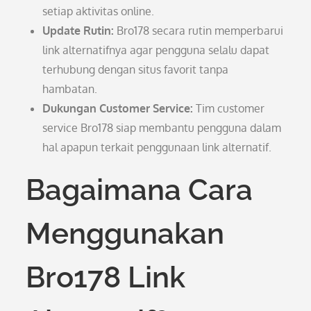
setiap aktivitas online.
Update Rutin:
Bro178 secara rutin memperbarui
link alternatifnya agar pengguna selalu dapat
terhubung dengan situs favorit tanpa
hambatan.
Dukungan Customer Service:
Tim customer
service Bro178 siap membantu pengguna dalam
hal apapun terkait penggunaan link alternatif.
Bagaimana Cara
Menggunakan
Bro178 Link