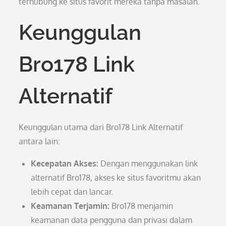
terhubung ke situs favorit mereka tanpa masalah.
Keunggulan
Bro178 Link
Alternatif
Keunggulan utama dari Bro178 Link Alternatif
antara lain:
Kecepatan Akses:
Dengan menggunakan link
alternatif Bro178, akses ke situs favoritmu akan
lebih cepat dan lancar.
Keamanan Terjamin:
Bro178 menjamin
keamanan data pengguna dan privasi dalam