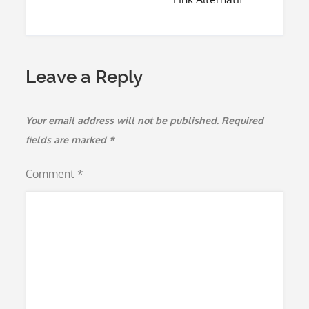
Leave a Reply
Your email address will not be published.
Required
fields are marked
*
Comment
*