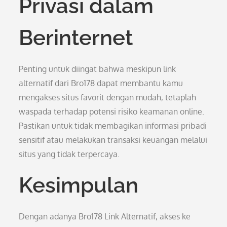
Privasi dalam
Berinternet
Penting untuk diingat bahwa meskipun link
alternatif dari Bro178 dapat membantu kamu
mengakses situs favorit dengan mudah, tetaplah
waspada terhadap potensi risiko keamanan online.
Pastikan untuk tidak membagikan informasi pribadi
sensitif atau melakukan transaksi keuangan melalui
situs yang tidak terpercaya.
Kesimpulan
Dengan adanya Bro178 Link Alternatif, akses ke