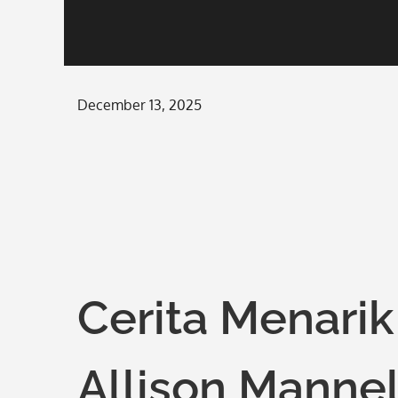
Posted
December 13, 2025
on
Cerita Menari
Allison Manne