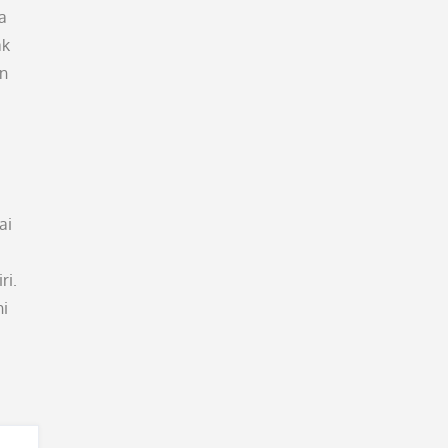
a
ak
n
ai
ri.
ni