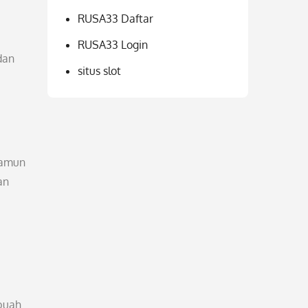
RUSA33 Daftar
RUSA33 Login
dan
situs slot
namun
an
ebuah