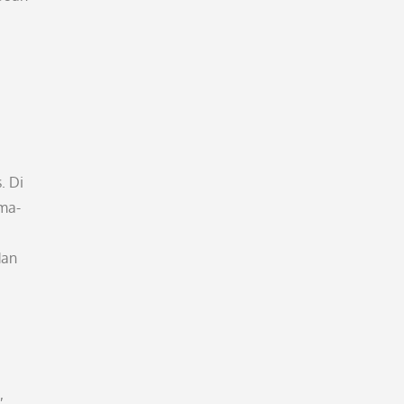
. Di
ma-
dan
,