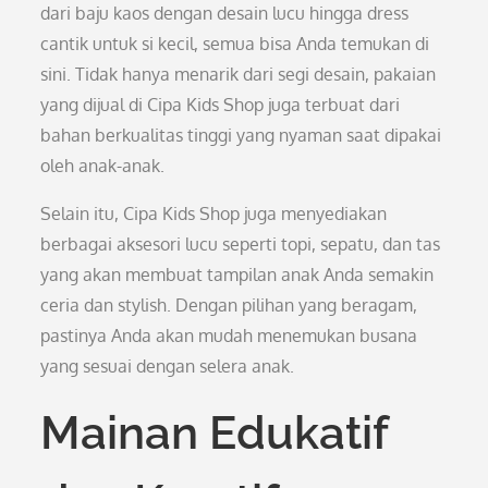
dari baju kaos dengan desain lucu hingga dress
cantik untuk si kecil, semua bisa Anda temukan di
sini. Tidak hanya menarik dari segi desain, pakaian
yang dijual di Cipa Kids Shop juga terbuat dari
bahan berkualitas tinggi yang nyaman saat dipakai
oleh anak-anak.
Selain itu, Cipa Kids Shop juga menyediakan
berbagai aksesori lucu seperti topi, sepatu, dan tas
yang akan membuat tampilan anak Anda semakin
ceria dan stylish. Dengan pilihan yang beragam,
pastinya Anda akan mudah menemukan busana
yang sesuai dengan selera anak.
Mainan Edukatif