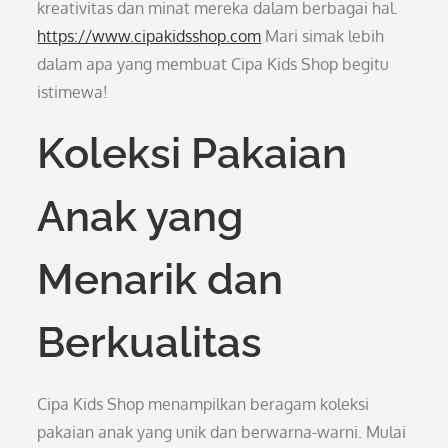
kreativitas dan minat mereka dalam berbagai hal.
https://www.cipakidsshop.com
Mari simak lebih
dalam apa yang membuat Cipa Kids Shop begitu
istimewa!
Koleksi Pakaian
Anak yang
Menarik dan
Berkualitas
Cipa Kids Shop menampilkan beragam koleksi
pakaian anak yang unik dan berwarna-warni. Mulai