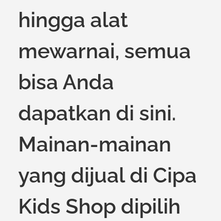
hingga alat
mewarnai, semua
bisa Anda
dapatkan di sini.
Mainan-mainan
yang dijual di Cipa
Kids Shop dipilih