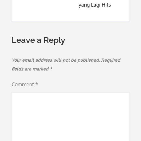
yang Lagi Hits
Leave a Reply
Your email address will not be published.
Required
fields are marked
*
Comment
*