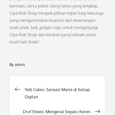
bermain, serta paket ulang tahun yang lengkap,
Cipa Kids Shop menjadi pilihan tepat bagi keluarga
yang mengutamakan kualitas dan kesenangan
anak-anak. Jadi, jangan ragu untuk mengunjungi
Cipa Kids Shop dan berikan yang terbaik untuk
buah hati Anda!
By
admin
Post
Yelli Cakes: Sensasi Manis di Setiap
Gigitan
navigation
Druf Shoes: Mengenal Sepatu Keren