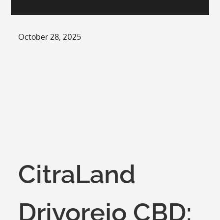
Posted
October 28, 2025
on
CitraLand
Driyorejo CBD: