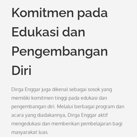
Komitmen pada
Edukasi dan
Pengembangan
Diri
Dirga Enggar juga dikenal sebagai sosok yang
memiliki komitmen tinggi pada edukasi dan
pengembangan diri. Melalui berbagai program dan
acara yang diadakannya, Dirga Enggar aktif
mengedukasi dan memberikan pembelajaran bagi
masyarakat luas.