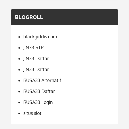
BLOGROLL
blackgirldis.com
JIN33 RTP
JIN33 Daftar
JIN33 Daftar
RUSA33 Alternatif
RUSA33 Daftar
RUSA33 Login
situs slot