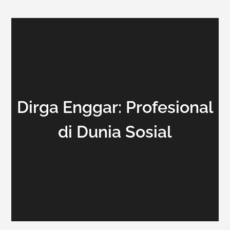
Dirga Enggar: Profesional
di Dunia Sosial