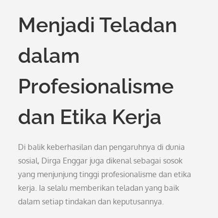
Menjadi Teladan
dalam
Profesionalisme
dan Etika Kerja
Di balik keberhasilan dan pengaruhnya di dunia
sosial, Dirga Enggar juga dikenal sebagai sosok
yang menjunjung tinggi profesionalisme dan etika
kerja. Ia selalu memberikan teladan yang baik
dalam setiap tindakan dan keputusannya.