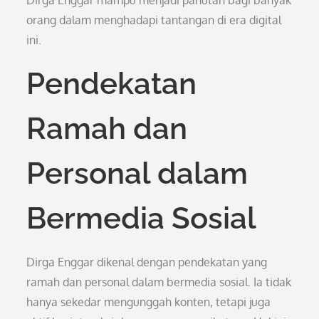
Dirga Enggar mampu menjadi panutan bagi banyak
orang dalam menghadapi tantangan di era digital
ini.
Pendekatan
Ramah dan
Personal dalam
Bermedia Sosial
Dirga Enggar dikenal dengan pendekatan yang
ramah dan personal dalam bermedia sosial. Ia tidak
hanya sekedar mengunggah konten, tetapi juga