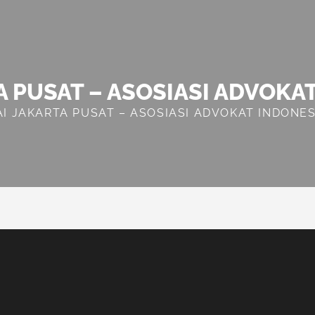
A PUSAT – ASOSIASI ADVOKA
AI JAKARTA PUSAT – ASOSIASI ADVOKAT INDONES