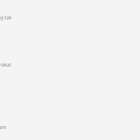
g tak
rakat
lam