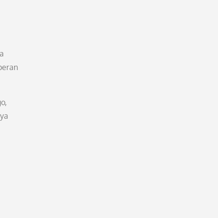
ya
peran
o,
aya