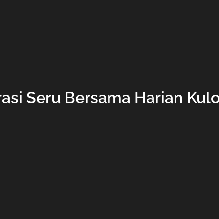
rasi Seru Bersama Harian Kul