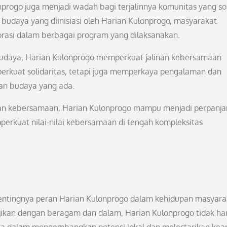
nprogo juga menjadi wadah bagi terjalinnya komunitas yang so
n budaya yang diinisiasi oleh Harian Kulonprogo, masyarakat
orasi dalam berbagai program yang dilaksanakan.
n budaya, Harian Kulonprogo memperkuat jalinan kebersamaan
erkuat solidaritas, tetapi juga memperkaya pengalaman dan
n budaya yang ada.
n kebersamaan, Harian Kulonprogo mampu menjadi perpanj
rkuat nilai-nilai kebersamaan di tengah kompleksitas
 pentingnya peran Harian Kulonprogo dalam kehidupan masyara
sajikan dengan beragam dan dalam, Harian Kulonprogo tidak h