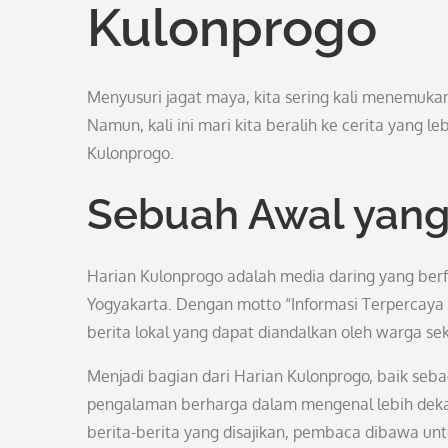
Kulonprogo
Menyusuri jagat maya, kita sering kali menemuka
Namun, kali ini mari kita beralih ke cerita yang l
Kulonprogo.
Sebuah Awal yan
Harian Kulonprogo adalah media daring yang berf
Yogyakarta. Dengan motto “Informasi Terpercaya
berita lokal yang dapat diandalkan oleh warga sek
Menjadi bagian dari Harian Kulonprogo, baik seb
pengalaman berharga dalam mengenal lebih dekat 
berita-berita yang disajikan, pembaca dibawa un