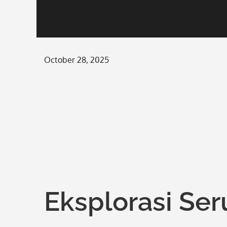
Posted
October 28, 2025
on
Eksplorasi Se