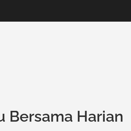
ru Bersama Harian