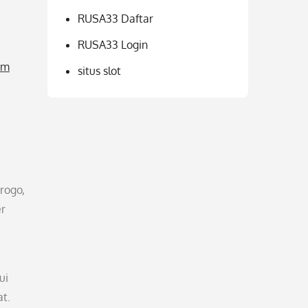
RUSA33 Daftar
RUSA33 Login
om
situs slot
rogo,
er
ui
t.