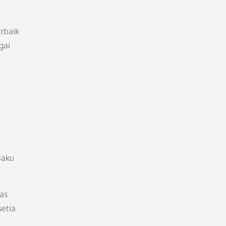
erbaik
gai
baku
as
setia