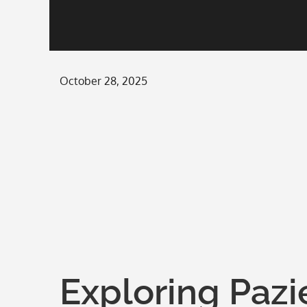
Posted
October 28, 2025
on
Exploring Pazi