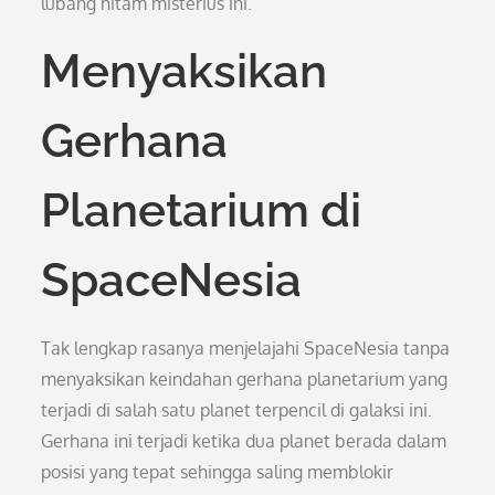
lubang hitam misterius ini.
Menyaksikan
Gerhana
Planetarium di
SpaceNesia
Tak lengkap rasanya menjelajahi SpaceNesia tanpa
menyaksikan keindahan gerhana planetarium yang
terjadi di salah satu planet terpencil di galaksi ini.
Gerhana ini terjadi ketika dua planet berada dalam
posisi yang tepat sehingga saling memblokir