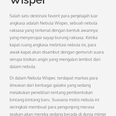
Salah satu destinasi favorit para penjelajah luar
angkasa adalah Nebula Wisper, sebuah nebula
raksasa yang terkenal dengan bentuk awannya
yang menyerupai sayap burung raksasa. Ketika
kapal ruang angkasa melintasi nebula ini, para
awak kapal akan disambut dengan gemuruh suara
serupa bisikan angin yang mengalun lembut dari
dalam nebula.
Di dalam Nebula Wisper, terdapat markas para
ilmuwan dari berbagai galaksi yang sedang
melakukan penelitian tentang pembentukan
bintang-bintang baru. Suasana mistis nebula ini
seringkali membuat para pengunjung merasa
seakan-akan mereka sedang berada di dunia mimpi