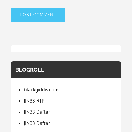
BLOGROLL
blackgirldis.com
JIN33 RTP
JIN33 Daftar
JIN33 Daftar