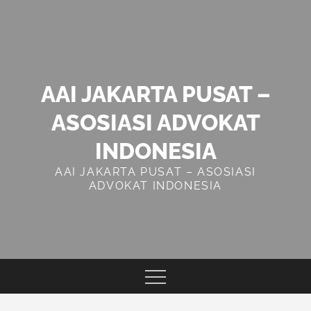
Skip
to
content
AAI JAKARTA PUSAT –
ASOSIASI ADVOKAT
INDONESIA
AAI JAKARTA PUSAT – ASOSIASI
ADVOKAT INDONESIA