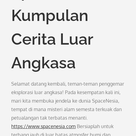
Kumpulan
Cerita Luar
Angkasa
Selamat datang kembali, teman-teman penggemar
eksplorasi luar angkasa! Pada kesempatan kali ini,
mari kita membuka jendela ke dunia SpaceNesia,
tempat di mana misteri alam semesta terkuak dan
petualangan tak terbatas menanti.
https://www.spacenesia.com
Bersiaplah untuk
terbang jauh di luar batas atmosfer bumi dan