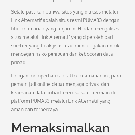
Selalu pastikan bahwa situs yang diakses melalui
Link Alternatif adalah situs resmi PUMA33 dengan
fitur keamanan yang terjamin. Hindari mengakses
situs melalui Link Alternatif yang diperoleh dari
sumber yang tidak jelas atau mencurigakan untuk
mencegah risiko penipuan dan kebocoran data
pribadi.
Dengan memperhatikan faktor keamanan ini, para
pemain judi online dapat menjaga privasi dan
keamanan data pribadi mereka saat bermain di
platform PUMA33 melalui Link Alternatif yang
aman dan terpercaya.
Memaksimalkan