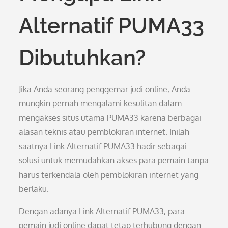
Alternatif PUMA33
Dibutuhkan?
Jika Anda seorang penggemar judi online, Anda
mungkin pernah mengalami kesulitan dalam
mengakses situs utama PUMA33 karena berbagai
alasan teknis atau pemblokiran internet. Inilah
saatnya Link Alternatif PUMA33 hadir sebagai
solusi untuk memudahkan akses para pemain tanpa
harus terkendala oleh pemblokiran internet yang
berlaku.
Dengan adanya Link Alternatif PUMA33, para
pemain judi online dapat tetap terhubung dengan