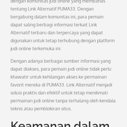
dengan komunitas judi online yang membahas
tentang Link Alternatif PUMA33. Dengan
bergabung dalam komunitas ini, para pemain
dapat saling berbagi informasi terkait Link
Alternatif terbaru dan terpercaya yang dapat
digunakan untuk tetap terhubung dengan platform
judi online terkemuka ini.
Dengan adanya berbagai sumber informasi yang
dapat diakses, para pemain judi online tidak perlu
khawatir untuk kehilangan akses ke permainan
favorit mereka di PUMA33. Link Alternatif menjadi
solusi praktis dan efektif untuk tetap menikmati
permainan judi online tanpa terhalang oleh kendala
teknis atau pemblokiran situs.
Keamanan dalam