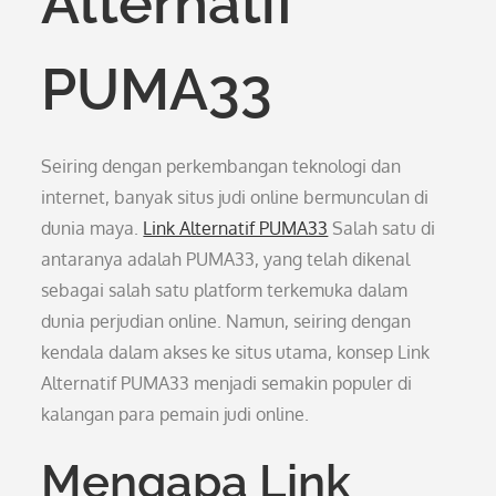
Alternatif
PUMA33
Seiring dengan perkembangan teknologi dan
internet, banyak situs judi online bermunculan di
dunia maya.
Link Alternatif PUMA33
Salah satu di
antaranya adalah PUMA33, yang telah dikenal
sebagai salah satu platform terkemuka dalam
dunia perjudian online. Namun, seiring dengan
kendala dalam akses ke situs utama, konsep Link
Alternatif PUMA33 menjadi semakin populer di
kalangan para pemain judi online.
Mengapa Link