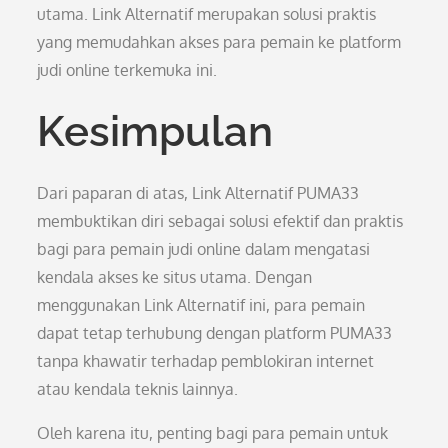
utama. Link Alternatif merupakan solusi praktis
yang memudahkan akses para pemain ke platform
judi online terkemuka ini.
Kesimpulan
Dari paparan di atas, Link Alternatif PUMA33
membuktikan diri sebagai solusi efektif dan praktis
bagi para pemain judi online dalam mengatasi
kendala akses ke situs utama. Dengan
menggunakan Link Alternatif ini, para pemain
dapat tetap terhubung dengan platform PUMA33
tanpa khawatir terhadap pemblokiran internet
atau kendala teknis lainnya.
Oleh karena itu, penting bagi para pemain untuk