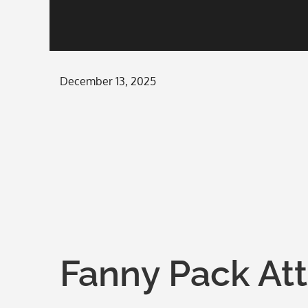
Posted
December 13, 2025
on
Fanny Pack At