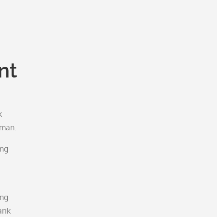
nt
k
uman.
ang
ang
rik