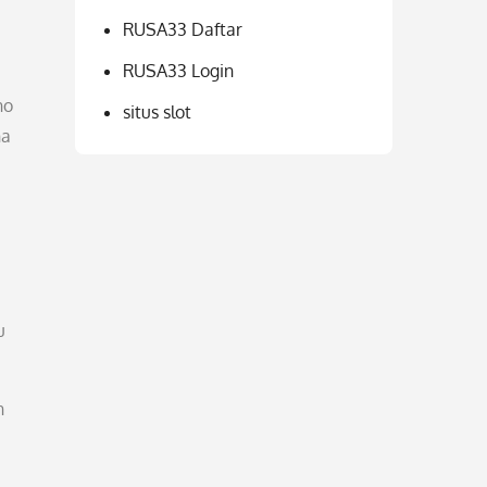
RUSA33 Daftar
RUSA33 Login
no
situs slot
na
i
u
n