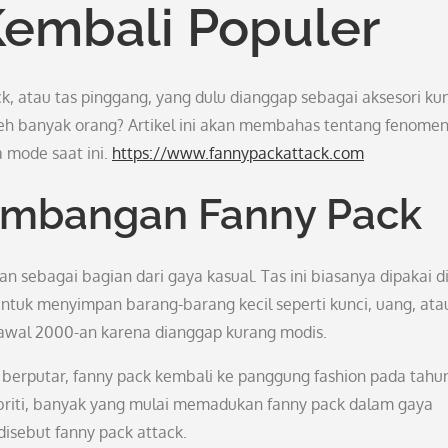
Kembali Populer
 atau tas pinggang, yang dulu dianggap sebagai aksesori ku
oleh banyak orang? Artikel ini akan membahas tentang fenome
a mode saat ini.
https://www.fannypackattack.com
embangan Fanny Pack
n sebagai bagian dari gaya kasual. Tas ini biasanya dipakai d
ntuk menyimpan barang-barang kecil seperti kunci, uang, ata
 awal 2000-an karena dianggap kurang modis.
erputar, fanny pack kembali ke panggung fashion pada tahu
lebriti, banyak yang mulai memadukan fanny pack dalam gaya
isebut fanny pack attack.