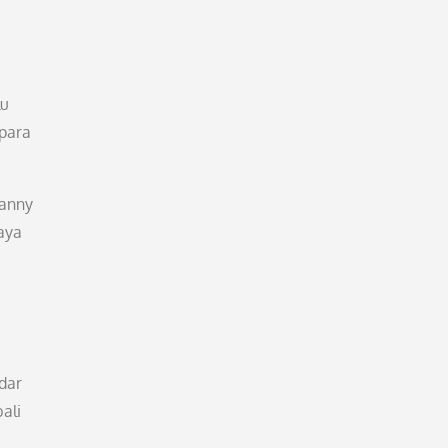
lu
 para
fanny
aya
dar
ali