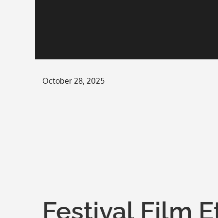
Posted
October 28, 2025
on
Festival Film E