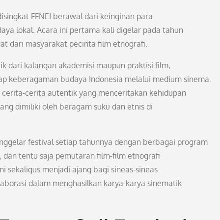
 disingkat FFNEI berawal dari keinginan para
ya lokal. Acara ini pertama kali digelar pada tahun
 dari masyarakat pecinta film etnografi.
k dari kalangan akademisi maupun praktisi film,
ap keberagaman budaya Indonesia melalui medium sinema.
t cerita-cerita autentik yang menceritakan kehidupan
yang dimiliki oleh beragam suku dan etnis di
ggelar festival setiap tahunnya dengan berbagai program
, dan tentu saja pemutaran film-film etnografi
 ini sekaligus menjadi ajang bagi sineas-sineas
olaborasi dalam menghasilkan karya-karya sinematik