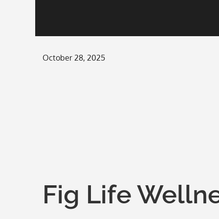
Posted
October 28, 2025
on
Fig Life Welln