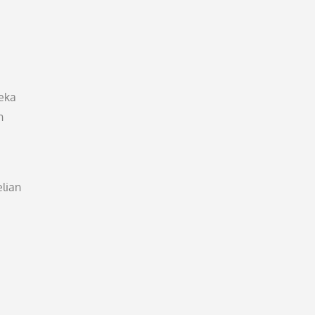
reka
h
lian