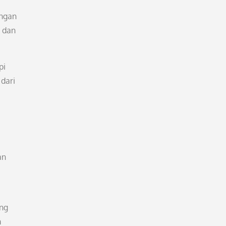
ungan
t dan
pi
 dari
an
a
ung
m