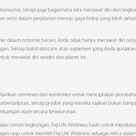
konsumsi, tetapi juga bagaimana kita merawat diri dan lingk
teman setia dalam perjalanan menuju gaya hidup yang lebih seha
 dalam rutinitas harian, Anda tidak hanya merawat diri teta
ngan. Setiap botol skincare atau suplemen yang Anda gunakan
tuk merawat diri sendiri dan planet ini.
melainkan cerminan dari komitmen untuk menciptakan perubah
n keberlanjutan, setiap produk yang mereka sajikan bukan hany
eimbangan alam secara keseluruhan.
 dan ramah lingkungan, Fig Life Wellness hadir untuk menduk
ngan ragu untuk memilih Fig Life Wellness sebagai mitra dala