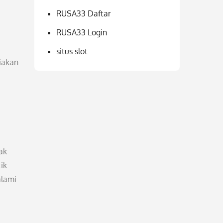
RUSA33 Daftar
RUSA33 Login
situs slot
iakan
ak
ik
alami