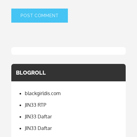
BLOGROLL
blackgirldis.com
JIN33 RTP
JIN33 Daftar
JIN33 Daftar