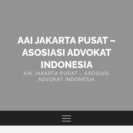
Skip
to
content
AAI JAKARTA PUSAT –
ASOSIASI ADVOKAT
INDONESIA
AAI JAKARTA PUSAT – ASOSIASI
ADVOKAT INDONESIA