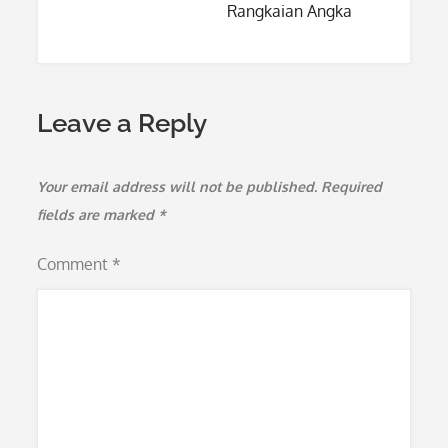
Rangkaian Angka
Leave a Reply
Your email address will not be published.
Required
fields are marked
*
Comment
*