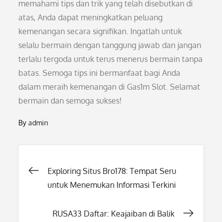
memahami tips dan trik yang telah disebutkan di
atas, Anda dapat meningkatkan peluang
kemenangan secara signifikan. Ingatlah untuk
selalu bermain dengan tanggung jawab dan jangan
terlalu tergoda untuk terus menerus bermain tanpa
batas. Semoga tips ini bermanfaat bagi Anda
dalam meraih kemenangan di Gas1m Slot. Selamat
bermain dan semoga sukses!
By
admin
Post
Exploring Situs Bro178: Tempat Seru
untuk Menemukan Informasi Terkini
navigation
RUSA33 Daftar: Keajaiban di Balik