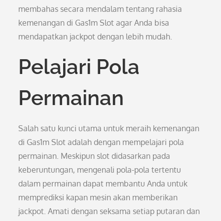
membahas secara mendalam tentang rahasia
kemenangan di Gas1m Slot agar Anda bisa
mendapatkan jackpot dengan lebih mudah.
Pelajari Pola
Permainan
Salah satu kunci utama untuk meraih kemenangan
di Gas1m Slot adalah dengan mempelajari pola
permainan. Meskipun slot didasarkan pada
keberuntungan, mengenali pola-pola tertentu
dalam permainan dapat membantu Anda untuk
memprediksi kapan mesin akan memberikan
jackpot. Amati dengan seksama setiap putaran dan