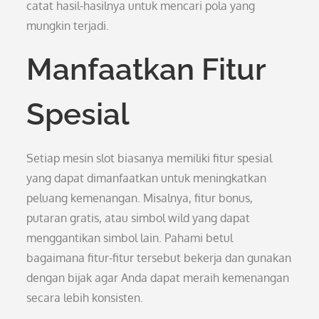
catat hasil-hasilnya untuk mencari pola yang
mungkin terjadi.
Manfaatkan Fitur
Spesial
Setiap mesin slot biasanya memiliki fitur spesial
yang dapat dimanfaatkan untuk meningkatkan
peluang kemenangan. Misalnya, fitur bonus,
putaran gratis, atau simbol wild yang dapat
menggantikan simbol lain. Pahami betul
bagaimana fitur-fitur tersebut bekerja dan gunakan
dengan bijak agar Anda dapat meraih kemenangan
secara lebih konsisten.