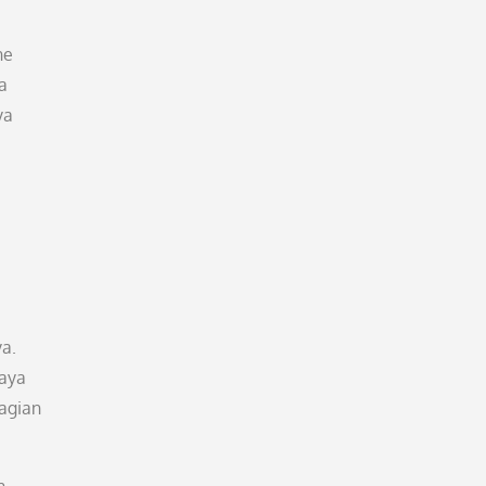
ne
a
ya
ya.
daya
bagian