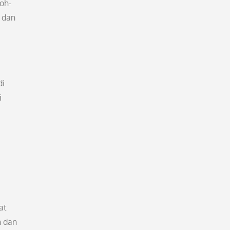
oh-
 dan
di
i
at
n dan