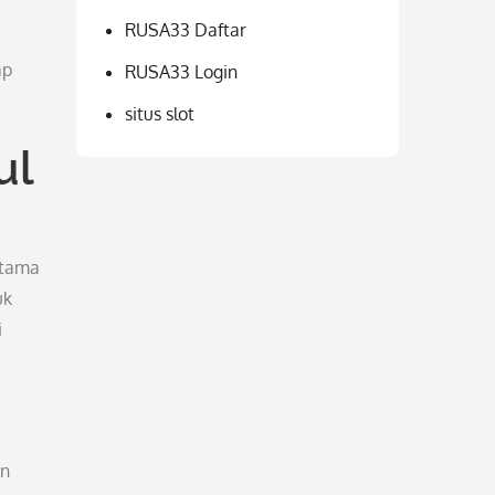
RUSA33 Daftar
ap
RUSA33 Login
situs slot
ul
utama
uk
i
en