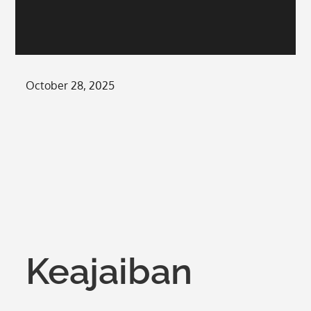
Posted
October 28, 2025
on
Keajaiban