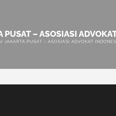
A PUSAT – ASOSIASI ADVOKA
AI JAKARTA PUSAT – ASOSIASI ADVOKAT INDONES