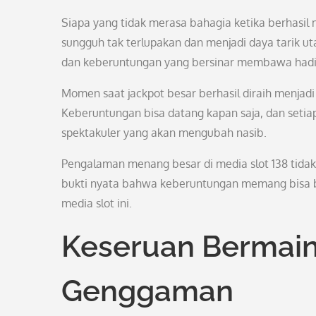
Siapa yang tidak merasa bahagia ketika berhasil 
sungguh tak terlupakan dan menjadi daya tarik 
dan keberuntungan yang bersinar membawa hadi
Momen saat jackpot besar berhasil diraih menjadi
Keberuntungan bisa datang kapan saja, dan set
spektakuler yang akan mengubah nasib.
Pengalaman menang besar di media slot 138 tida
bukti nyata bahwa keberuntungan memang bisa berp
media slot ini.
Keseruan Bermain 
Genggaman