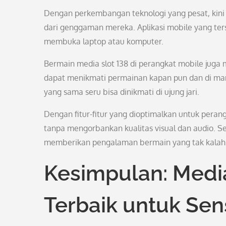
Dengan perkembangan teknologi yang pesat, kini
dari genggaman mereka. Aplikasi mobile yang te
membuka laptop atau komputer.
Bermain media slot 138 di perangkat mobile juga 
dapat menikmati permainan kapan pun dan di man
yang sama seru bisa dinikmati di ujung jari.
Dengan fitur-fitur yang dioptimalkan untuk pera
tanpa mengorbankan kualitas visual dan audio. Se
memberikan pengalaman bermain yang tak kalah s
Kesimpulan: Media
Terbaik untuk Sen