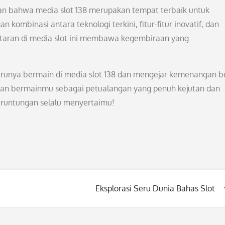
lkan bahwa media slot 138 merupakan tempat terbaik untuk
kombinasi antara teknologi terkini, fitur-fitur inovatif, dan
taran di media slot ini membawa kegembiraan yang
runya bermain di media slot 138 dan mengejar kemenangan b
aman bermainmu sebagai petualangan yang penuh kejutan dan
runtungan selalu menyertaimu!
Eksplorasi Seru Dunia Bahas Slot