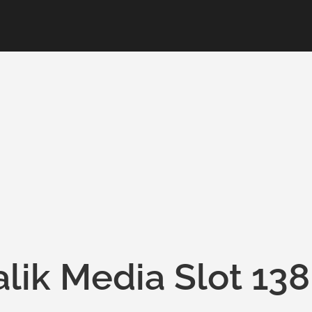
alik Media Slot 138