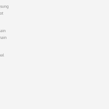
gsung
ot
main
main
mal