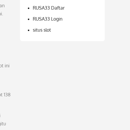
an
RUSA33 Daftar
i.
RUSA33 Login
situs slot
t ini
t 138
i
itu