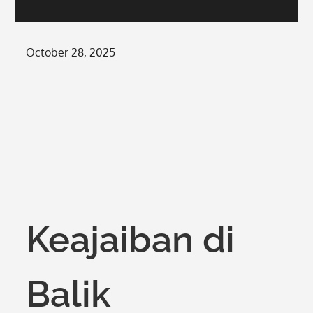
Posted
October 28, 2025
on
Keajaiban di
Balik