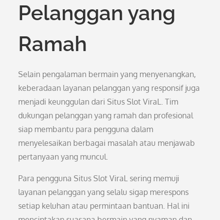
Pelanggan yang
Ramah
Selain pengalaman bermain yang menyenangkan,
keberadaan layanan pelanggan yang responsif juga
menjadi keunggulan dari Situs Slot ViraL. Tim
dukungan pelanggan yang ramah dan profesional
siap membantu para pengguna dalam
menyelesaikan berbagai masalah atau menjawab
pertanyaan yang muncul.
Para pengguna Situs Slot ViraL sering memuji
layanan pelanggan yang selalu sigap merespons
setiap keluhan atau permintaan bantuan. Hal ini
menciptakan suasana bermain yang nyaman dan