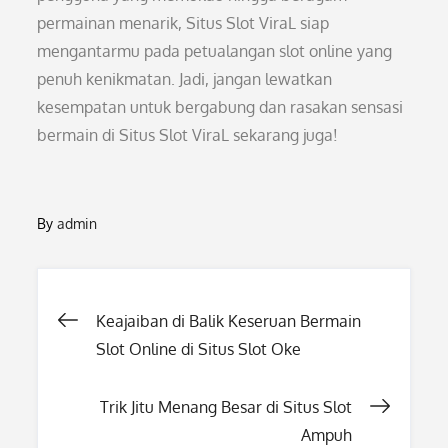
permainan menarik, Situs Slot ViraL siap
mengantarmu pada petualangan slot online yang
penuh kenikmatan. Jadi, jangan lewatkan
kesempatan untuk bergabung dan rasakan sensasi
bermain di Situs Slot ViraL sekarang juga!
By
admin
Post
Keajaiban di Balik Keseruan Bermain
Slot Online di Situs Slot Oke
navigation
Trik Jitu Menang Besar di Situs Slot
Ampuh