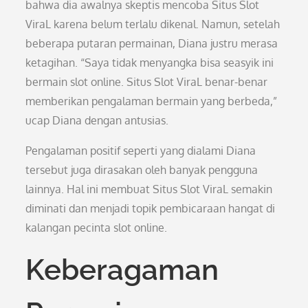
bahwa dia awalnya skeptis mencoba Situs Slot
ViraL karena belum terlalu dikenal. Namun, setelah
beberapa putaran permainan, Diana justru merasa
ketagihan. “Saya tidak menyangka bisa seasyik ini
bermain slot online. Situs Slot ViraL benar-benar
memberikan pengalaman bermain yang berbeda,”
ucap Diana dengan antusias.
Pengalaman positif seperti yang dialami Diana
tersebut juga dirasakan oleh banyak pengguna
lainnya. Hal ini membuat Situs Slot ViraL semakin
diminati dan menjadi topik pembicaraan hangat di
kalangan pecinta slot online.
Keberagaman