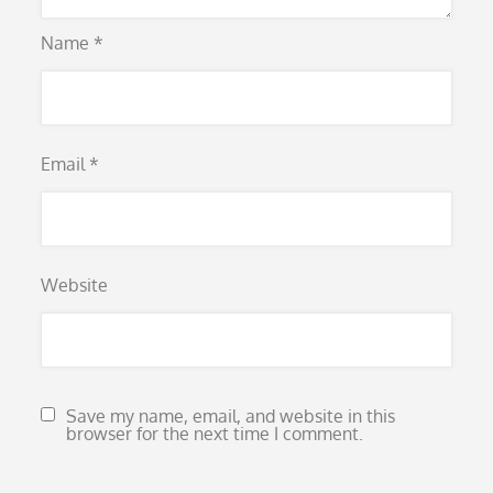
Name
*
Email
*
Website
Save my name, email, and website in this
browser for the next time I comment.