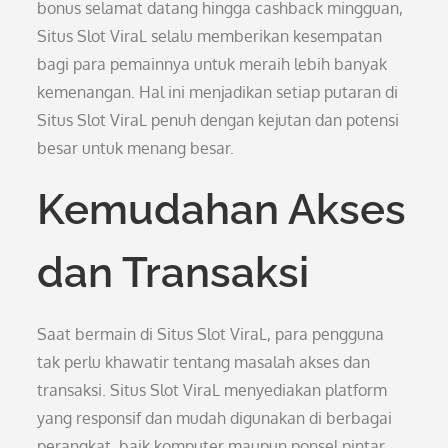
bonus selamat datang hingga cashback mingguan,
Situs Slot ViraL selalu memberikan kesempatan
bagi para pemainnya untuk meraih lebih banyak
kemenangan. Hal ini menjadikan setiap putaran di
Situs Slot ViraL penuh dengan kejutan dan potensi
besar untuk menang besar.
Kemudahan Akses
dan Transaksi
Saat bermain di Situs Slot ViraL, para pengguna
tak perlu khawatir tentang masalah akses dan
transaksi. Situs Slot ViraL menyediakan platform
yang responsif dan mudah digunakan di berbagai
perangkat, baik komputer maupun ponsel pintar.