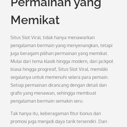
Permainan yang
Memikat
Situs Slot ViraL tidak hanya menawarkan
pengalaman bermain yang menyenangkan, tetapi
juga beragam pilihan permainan yang memikat.
Mulai dari tema klasik hingga modern, dari jackpot
biasa hingga progresif, Situs Slot ViraL memiliki
segalanya untuk memenuhi selera para pemain.
Setiap permainan dirancang dengan detail dan
grafis yang menawan, sehingga membuat
pengalaman bermain semakin seru.
Tak hanya itu, keberagaman fitur bonus dan
promosi juga menjadi daya tarik tersendiri. Dari