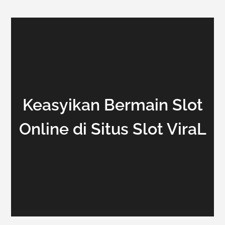
Keasyikan Bermain Slot
Online di Situs Slot ViraL