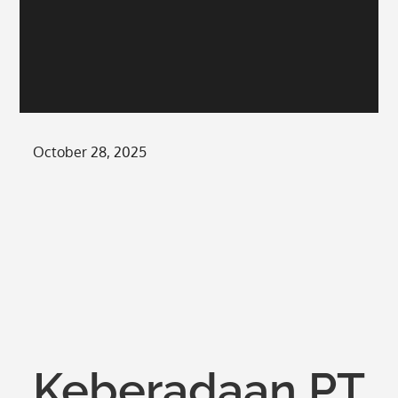
Posted
October 28, 2025
on
Keberadaan PT