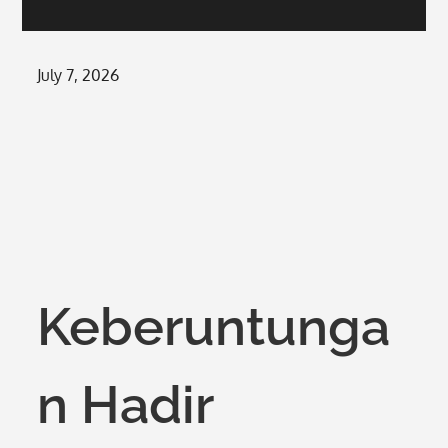
Posted
July 7, 2026
on
Keberuntunga
n Hadir