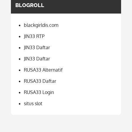
BLOGROLL
blackgirldis.com
JIN33 RTP
JIN33 Daftar
JIN33 Daftar
RUSA33 Alternatif
RUSA33 Daftar
RUSA33 Login
situs slot