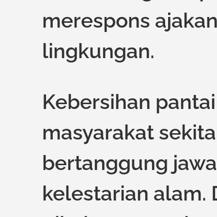
merespons ajakan
lingkungan.
Kebersihan pantai
masyarakat sekita
bertanggung jaw
kelestarian alam.