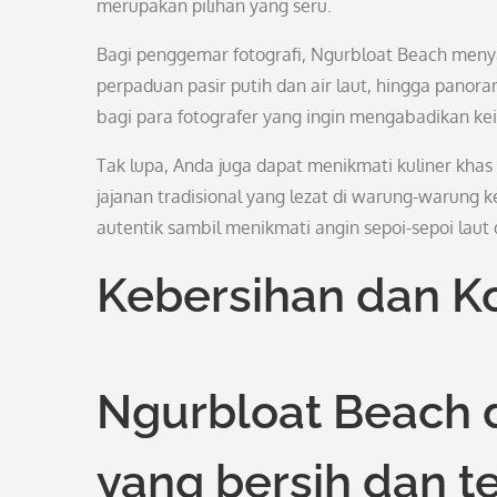
merupakan pilihan yang seru.
Bagi penggemar fotografi, Ngurbloat Beach menya
perpaduan pasir putih dan air laut, hingga pano
bagi para fotografer yang ingin mengabadikan ke
Tak lupa, Anda juga dapat menikmati kuliner khas
jajanan tradisional yang lezat di warung-warung ke
autentik sambil menikmati angin sepoi-sepoi laut
Kebersihan dan K
Ngurbloat Beach d
yang bersih dan te