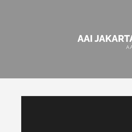
Skip
to
content
AAI JAKART
A