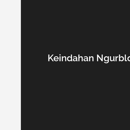
Keindahan Ngurblo