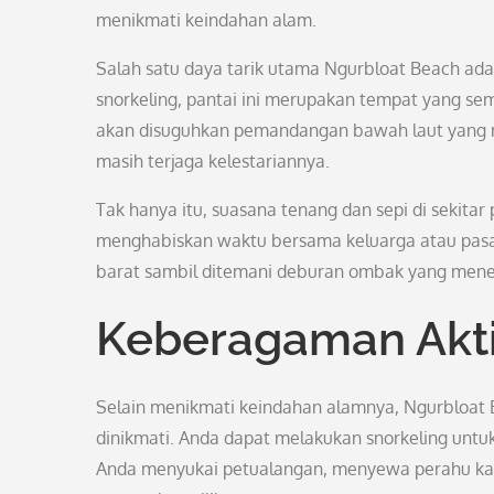
menikmati keindahan alam.
Salah satu daya tarik utama Ngurbloat Beach ada
snorkeling, pantai ini merupakan tempat yang s
akan disuguhkan pemandangan bawah laut yang 
masih terjaga kelestariannya.
Tak hanya itu, suasana tenang dan sepi di sekit
menghabiskan waktu bersama keluarga atau pasa
barat sambil ditemani deburan ombak yang men
Keberagaman Akti
Selain menikmati keindahan alamnya, Ngurbloat
dinikmati. Anda dapat melakukan snorkeling untu
Anda menyukai petualangan, menyewa perahu kano