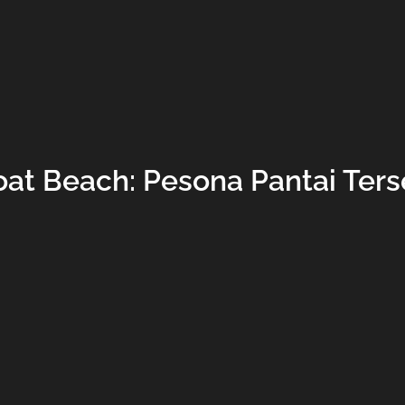
at Beach: Pesona Pantai Ter