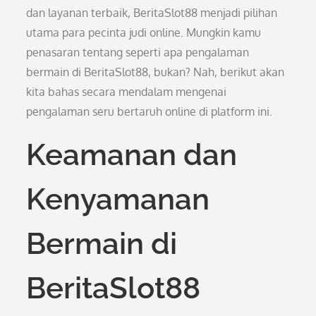
dan layanan terbaik, BeritaSlot88 menjadi pilihan
utama para pecinta judi online. Mungkin kamu
penasaran tentang seperti apa pengalaman
bermain di BeritaSlot88, bukan? Nah, berikut akan
kita bahas secara mendalam mengenai
pengalaman seru bertaruh online di platform ini.
Keamanan dan
Kenyamanan
Bermain di
BeritaSlot88