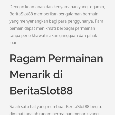
Dengan keamanan dan kenyamanan yang terjamin,
BeritaSlot88 memberikan pengalaman bermain
yang menyenangkan bagi para penggunanya. Para
pemain dapat menikmati berbagai permainan
tanpa perlu khawatir akan gangguan dari pihak
luar.
Ragam Permainan
Menarik di
BeritaSlot88
Salah satu hal yang membuat BeritaSlot88 begitu
diminati adalah ragam permainan menarik yang