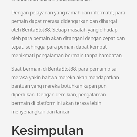
Dengan pelayanan yang ramah dan informatif, para
pemain dapat merasa didengarkan dan dihargai
oleh BeritaSlot88. Setiap masalah yang dihadapi
oleh para pemain akan ditangani dengan cepat dan
tepat, sehingga para pemain dapat kembali
menikmati pengalaman bermain tanpa hambatan.
Saat bermain di BeritaSlot88, para pemain bisa
merasa yakin bahwa mereka akan mendapatkan
bantuan yang mereka butuhkan kapan pun
diperlukan. Dengan demikian, pengalaman
bermain di platform ini akan terasa lebih
menyenangkan dan lancar.
Kesimpulan