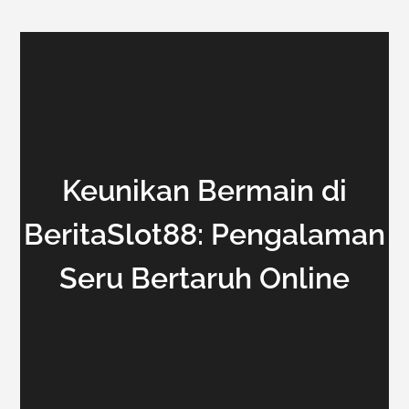
Keunikan Bermain di
BeritaSlot88: Pengalaman
Seru Bertaruh Online