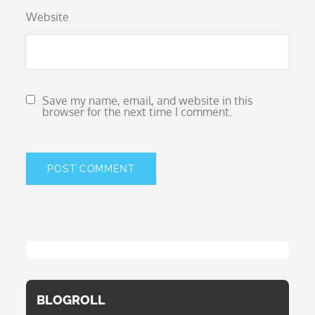
Website
Save my name, email, and website in this
browser for the next time I comment.
BLOGROLL