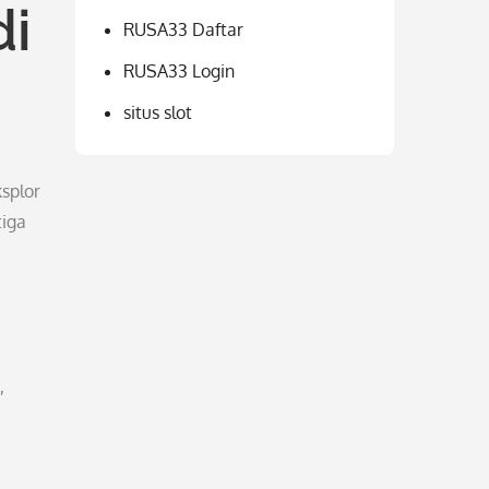
di
RUSA33 Daftar
RUSA33 Login
situs slot
ksplor
tiga
,