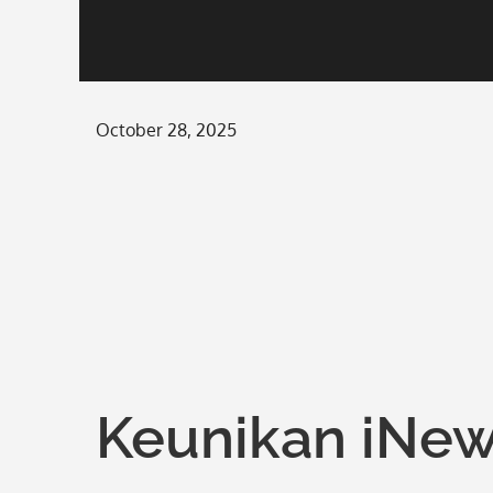
Posted
October 28, 2025
on
Keunikan iNew