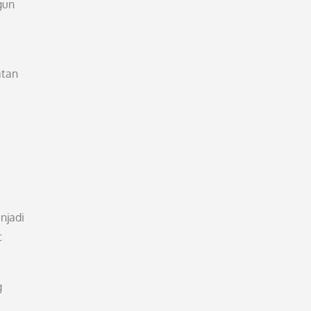
gun
atan
njadi
t
g