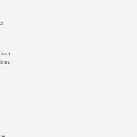
di
dalam
kian,
h
te.