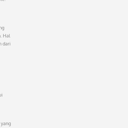
ing
. Hal
 dari
ui
 yang