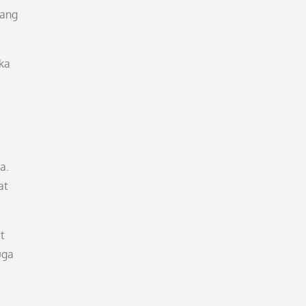
yang
ka
a.
at
t
uga