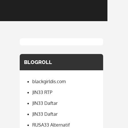
BLOGROLL
blackgirldis.com
JIN33 RTP
JIN33 Daftar
JIN33 Daftar
RUSA33 Alternatif