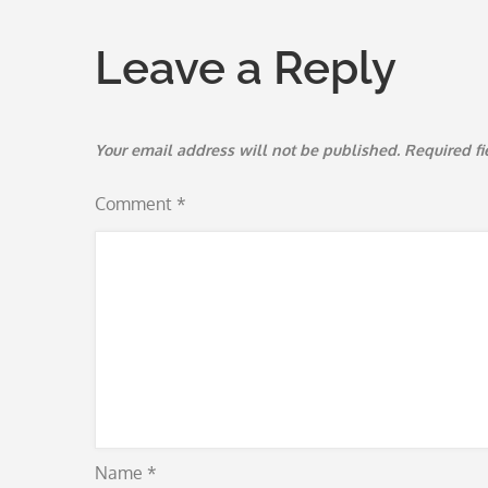
navigation
Leave a Reply
Your email address will not be published.
Required f
Comment
*
Name
*