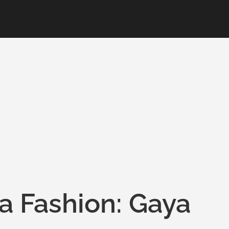
a Fashion: Gaya