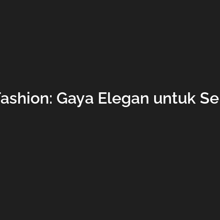
Fashion: Gaya Elegan untuk 