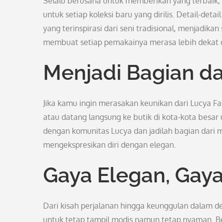
Selalu berusaha untuk memberikan yang terbaik, 
untuk setiap koleksi baru yang dirilis. Detail-de
yang terinspirasi dari seni tradisional, menjadikan 
membuat setiap pemakainya merasa lebih dekat d
Menjadi Bagian da
Jika kamu ingin merasakan keunikan dari Lucya Fa
atau datang langsung ke butik di kota-kota besar
dengan komunitas Lucya dan jadilah bagian dari 
mengekspresikan diri dengan elegan.
Gaya Elegan, Gaya
Dari kisah perjalanan hingga keunggulan dalam de
untuk tetap tampil modis namun tetap nyaman. B