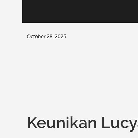
Posted
October 28, 2025
on
Keunikan Lucy