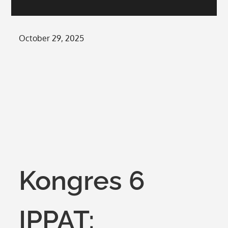
Posted
October 29, 2025
on
Kongres 6
IPPAT: