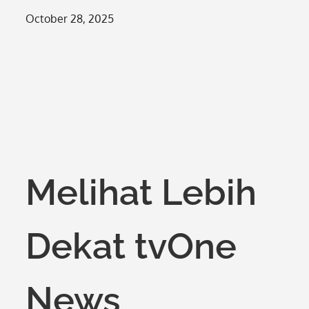
Posted
October 28, 2025
on
Melihat Lebih
Dekat tvOne
News