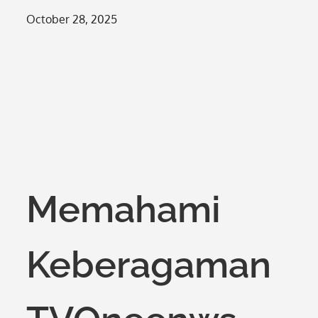
Posted
October 28, 2025
on
Memahami
Keberagaman