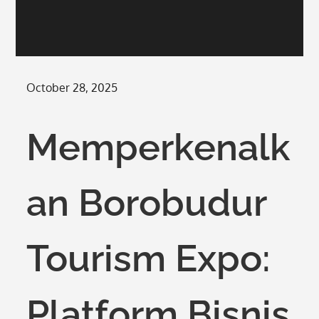
Posted
October 28, 2025
on
Memperkenalk
an Borobudur
Tourism Expo:
Platform Bisnis