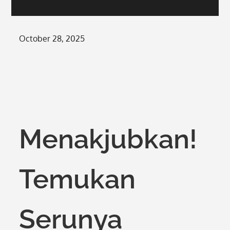
Posted
October 28, 2025
on
Menakjubkan!
Temukan
Serunya