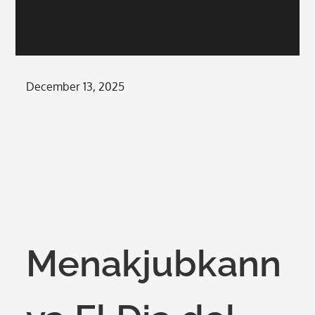
Posted
December 13, 2025
on
Menakjubkann