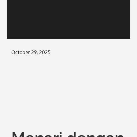
Posted
October 29, 2025
on