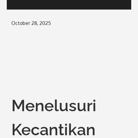
Posted
October 28, 2025
on
Menelusuri
Kecantikan