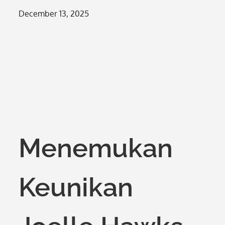
Posted
December 13, 2025
on
Menemukan
Keunikan