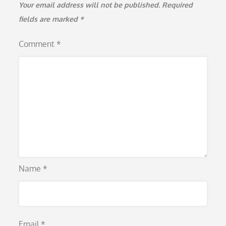
Your email address will not be published.
Required
fields are marked
*
Comment
*
Name
*
Email
*