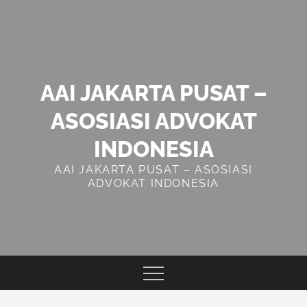
Skip
to
content
AAI JAKARTA PUSAT –
ASOSIASI ADVOKAT
INDONESIA
AAI JAKARTA PUSAT – ASOSIASI
ADVOKAT INDONESIA