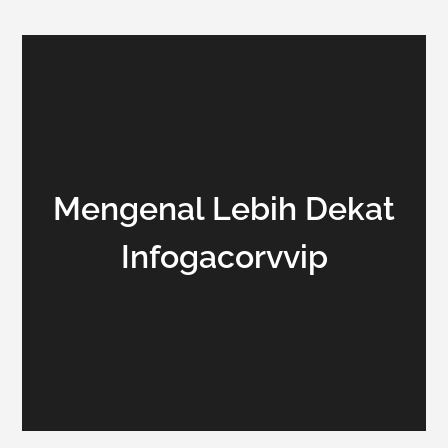
Mengenal Lebih Dekat
Infogacorvvip