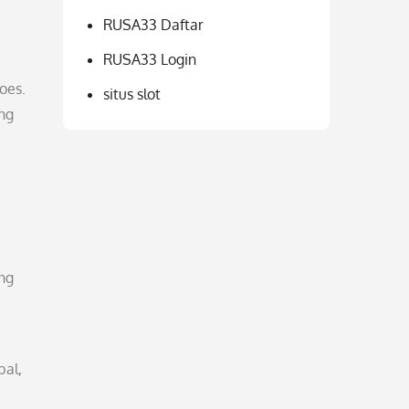
RUSA33 Daftar
RUSA33 Login
oes.
situs slot
ang
ng
bal,