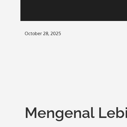
Posted
October 28, 2025
on
Mengenal Leb