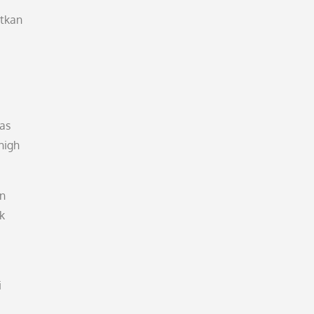
atkan
as
high
in
k
i