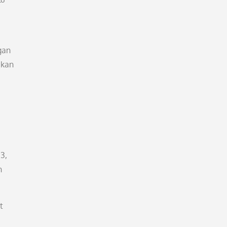
gan
ikan
3,
n
t