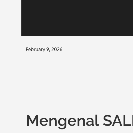
Posted
February 9, 2026
on
Mengenal SAL