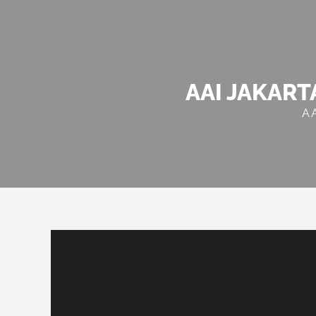
Skip
to
content
AAI JAKART
A