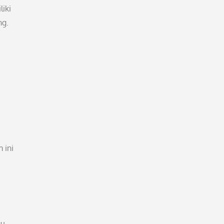
iki
ng.
 ini
lu