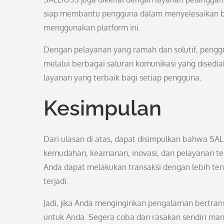
siap membantu pengguna dalam menyelesaikan b
menggunakan platform ini.
Dengan pelayanan yang ramah dan solutif, pen
melalui berbagai saluran komunikasi yang dise
layanan yang terbaik bagi setiap pengguna.
Kesimpulan
Dari ulasan di atas, dapat disimpulkan bahwa S
kemudahan, keamanan, inovasi, dan pelayanan 
Anda dapat melakukan transaksi dengan lebih ten
terjadi.
Jadi, jika Anda menginginkan pengalaman bertrans
untuk Anda. Segera coba dan rasakan sendiri man