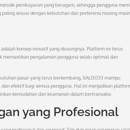
 metode pembayaran yang beragam, sehingga pengguna memil
g paling sesuai dengan kebutuhan dan preferensi masing-masi
alah konsep inovatif yang diusungnya. Platform ini terus
k memastikan pengalaman pengguna selalu optimal dan
ebutuhan pasar yang terus berkembang, SALDO33 mampu
 dan efektif bagi semua pengguna. Hal ini menjadikan platform
ginkan kemudahan dan keamanan dalam bertransaksi.
an yang Profesional
ang profesional dan responsif. Tim dukungan pelanggan sela