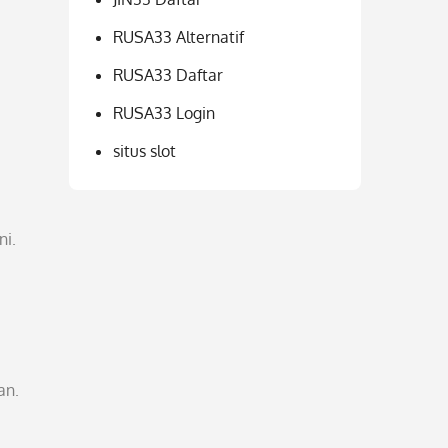
RUSA33 Alternatif
RUSA33 Daftar
RUSA33 Login
situs slot
ni.
an.