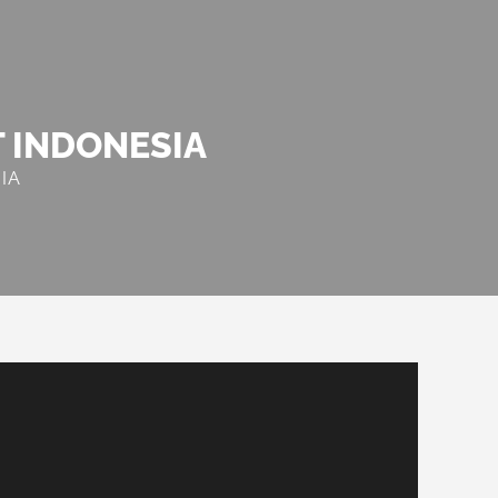
T INDONESIA
IA