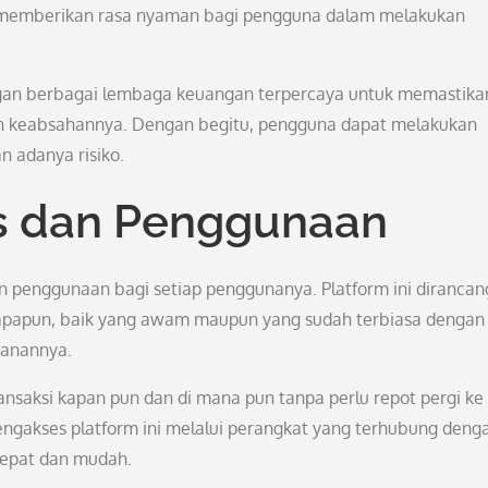
ini memberikan rasa nyaman bagi pengguna dalam melakukan
ngan berbagai lembaga keuangan terpercaya untuk memastika
min keabsahannya. Dengan begitu, pengguna dapat melakukan
n adanya risiko.
 dan Penggunaan
enggunaan bagi setiap penggunanya. Platform ini dirancan
iapapun, baik yang awam maupun yang sudah terbiasa dengan
yanannya.
aksi kapan pun dan di mana pun tanpa perlu repot pergi ke
ngakses platform ini melalui perangkat yang terhubung deng
 cepat dan mudah.