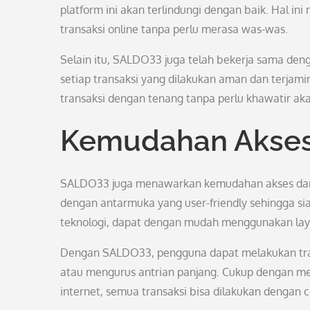
platform ini akan terlindungi dengan baik. Hal 
transaksi online tanpa perlu merasa was-was.
Selain itu, SALDO33 juga telah bekerja sama de
setiap transaksi yang dilakukan aman dan terja
transaksi dengan tenang tanpa perlu khawatir aka
Kemudahan Akses
SALDO33 juga menawarkan kemudahan akses dan p
dengan antarmuka yang user-friendly sehingga s
teknologi, dapat dengan mudah menggunakan la
Dengan SALDO33, pengguna dapat melakukan trans
atau mengurus antrian panjang. Cukup dengan me
internet, semua transaksi bisa dilakukan dengan