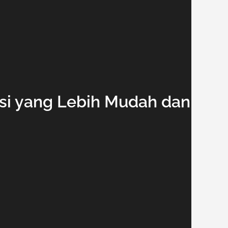
ksi yang Lebih Mudah dan