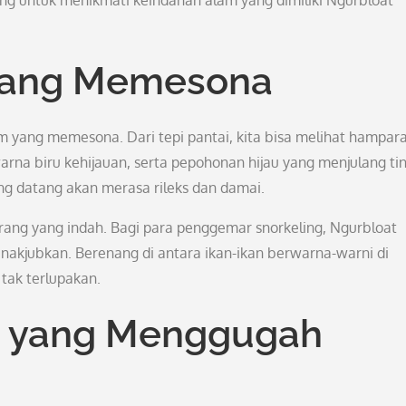
g untuk menikmati keindahan alam yang dimiliki Ngurbloat
yang Memesona
ang memesona. Dari tepi pantai, kita bisa melihat hampar
warna biru kehijauan, serta pepohonan hijau yang menjulang tin
g datang akan merasa rileks dan damai.
karang yang indah. Bagi para penggemar snorkeling, Ngurbloat
akjubkan. Berenang di antara ikan-ikan berwarna-warni di
 tak terlupakan.
a yang Menggugah