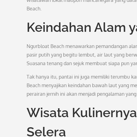
wisatawan lokal maupun mancanegara yang datan
Beach.
Keindahan Alam 
Ngurbloat Beach menawarkan pemandangan alam y
pasir putih yang begitu lembut, air laut yang ber
Suasana tenang dan sejuk membuat siapa pun yan
Tak hanya itu, pantai ini juga memiliki terumbu 
Beach menyajikan keindahan bawah laut yang men
perairan jernih ini akan menjadi pengalaman yang
Wisata Kulinerny
Selera