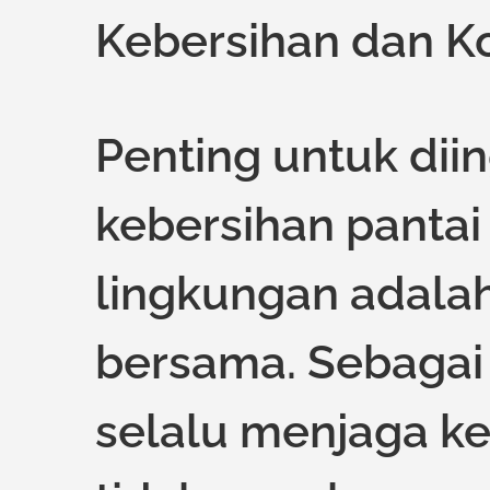
Kebersihan dan K
Penting untuk di
kebersihan pantai
lingkungan adala
bersama. Sebagai 
selalu menjaga k