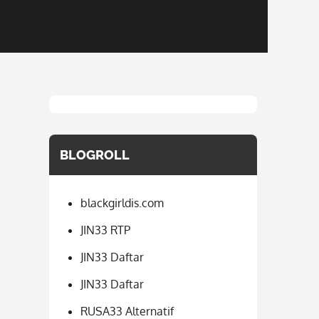
BLOGROLL
blackgirldis.com
JIN33 RTP
JIN33 Daftar
JIN33 Daftar
RUSA33 Alternatif