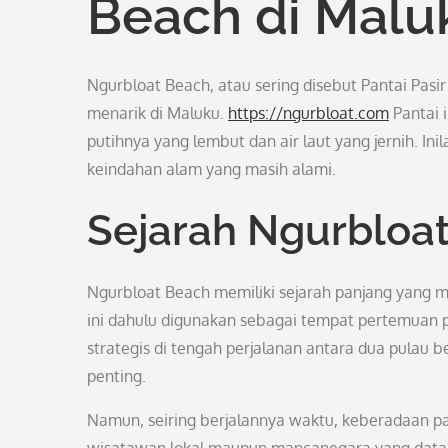
Beach di Malu
Ngurbloat Beach, atau sering disebut Pantai Pasi
menarik di Maluku.
https://ngurbloat.com
Pantai 
putihnya yang lembut dan air laut yang jernih. I
keindahan alam yang masih alami.
Sejarah Ngurbloa
Ngurbloat Beach memiliki sejarah panjang yang me
ini dahulu digunakan sebagai tempat pertemuan p
strategis di tengah perjalanan antara dua pulau 
penting.
Namun, seiring berjalannya waktu, keberadaan pan