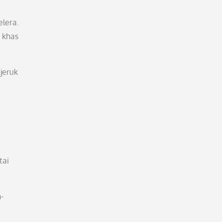
lera.
 khas
jeruk
i
tai
-