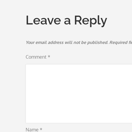
navigation
Leave a Reply
Your email address will not be published.
Required f
Comment
*
Name
*