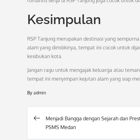
romantis senja di RSP Tanjung juga cocok untuk 
Kesimpulan
RSP Tanjung merupakan destinasi yang sempurna 
alam yang dimilikinya, tempat ini cocok untuk di
kesibukan kota.
Jangan ragu untuk mengajak keluarga atau teman
tempat ini menyimpan kejutan alam yang siap mem
By
admin
Menjadi Bangga dengan Sejarah dan Prest
Post
PSMS Medan