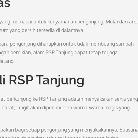
as
s yang memadai untuk kenyamanan pengunjung. Mulai dari are
umum yang bersih tersedia di dalamnya.
, para pengunjung diharapkan untuk tidak membuang sampah
gan demikian, alam RSP Tanjung dapat tetap terjaga
datang.
i RSP Tanjung
aat berkunjung ke RSP Tanjung adalah menyaksikan senja yang
barat, langit akan dipenuhi oleh warna-warna magis yang
upakan bagi setiap pengunjung yang menyaksikannya. Suasan