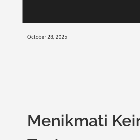
Posted
October 28, 2025
on
Menikmati Ke