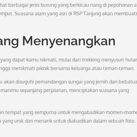
ihat berbagai jenis burung yang berkicau riang di pepohonan 
rumput. Suasana alam yang asri di RSP Tanjung akan membua
yang Menyenangkan
ang dapat kamu nikmati, mulai dari trekking menyusuri huta
ingga menikmati piknik bersama keluarga atau teman-teman.
amu akan disuguhi pemandangan sungai yang jernih dan bebatu
nemanimu sepanjang perjalanan, menciptakan suasana yang
upakan tempat yang sempurna untuk mengabadikan momen-mom
a yang unik dan menarik untuk diabadikan dalam sebuah foto.