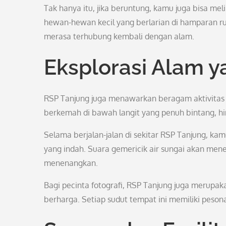
Tak hanya itu, jika beruntung, kamu juga bisa mel
hewan-hewan kecil yang berlarian di hamparan 
merasa terhubung kembali dengan alam.
Eksplorasi Alam 
RSP Tanjung juga menawarkan beragam aktivitas y
berkemah di bawah langit yang penuh bintang, h
Selama berjalan-jalan di sekitar RSP Tanjung, k
yang indah. Suara gemericik air sungai akan me
menenangkan.
Bagi pecinta fotografi, RSP Tanjung juga mer
berharga. Setiap sudut tempat ini memiliki peson