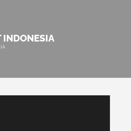
T INDONESIA
IA