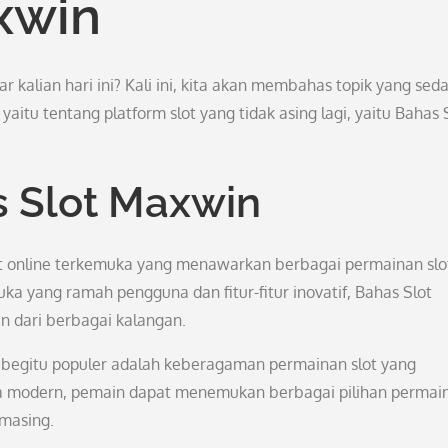
xwin
r kalian hari ini? Kali ini, kita akan membahas topik yang sed
yaitu tentang platform slot yang tidak asing lagi, yaitu Bahas 
 Slot Maxwin
ot online terkemuka yang menawarkan berbagai permainan slo
 yang ramah pengguna dan fitur-fitur inovatif, Bahas Slot
n dari berbagai kalangan.
 begitu populer adalah keberagaman permainan slot yang
ema modern, pemain dapat menemukan berbagai pilihan permai
-masing.