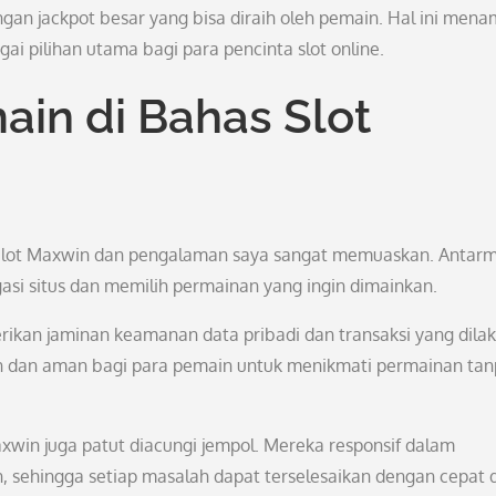
ngan jackpot besar yang bisa diraih oleh pemain. Hal ini men
ai pilihan utama bagi para pencinta slot online.
in di Bahas Slot
 Slot Maxwin dan pengalaman saya sangat memuaskan. Antar
si situs dan memilih permainan yang ingin dimainkan.
ikan jaminan keamanan data pribadi dan transaksi yang dila
n dan aman bagi para pemain untuk menikmati permainan ta
xwin juga patut diacungi jempol. Mereka responsif dalam
 sehingga setiap masalah dapat terselesaikan dengan cepat 