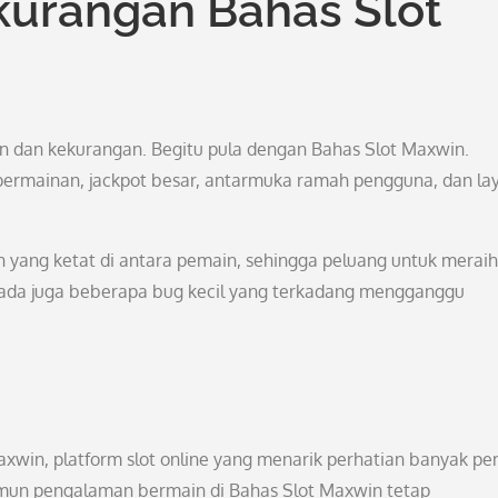
kurangan Bahas Slot
ihan dan kekurangan. Begitu pula dengan Bahas Slot Maxwin.
ermainan, jackpot besar, antarmuka ramah pengguna, dan la
yang ketat di antara pemain, sehingga peluang untuk meraih
, ada juga beberapa bug kecil yang terkadang mengganggu
axwin, platform slot online yang menarik perhatian banyak pe
amun pengalaman bermain di Bahas Slot Maxwin tetap