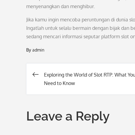
menyenangkan dan menghibur.
Jika kamu ingin mencoba peruntungan di dunia slot
Ingatlah untuk selalu bermain dengan bijak dan 
sedang mencari informasi seputar platform slot 
By
admin
Exploring the World of Slot RTP: What Yo
Post
Need to Know
navigation
Leave a Reply