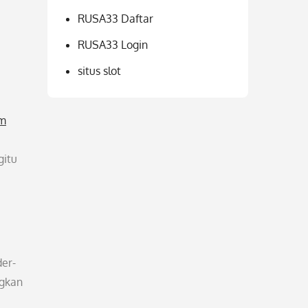
RUSA33 Daftar
RUSA33 Login
situs slot
om
gitu
er-
ngkan