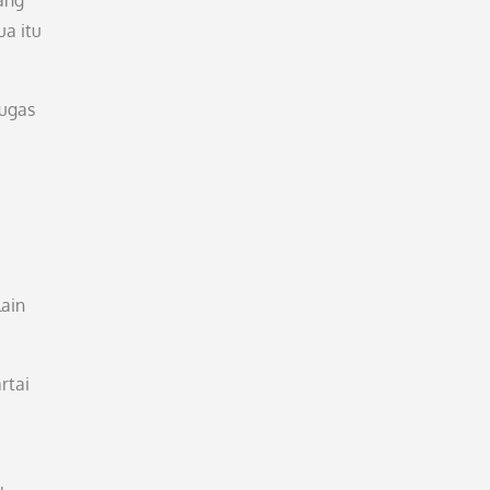
ang
ua itu
tugas
lain
rtai