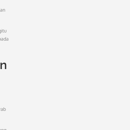
dan
gitu
pada
an
wab