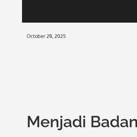
Posted
October 28, 2025
on
Menjadi Badan