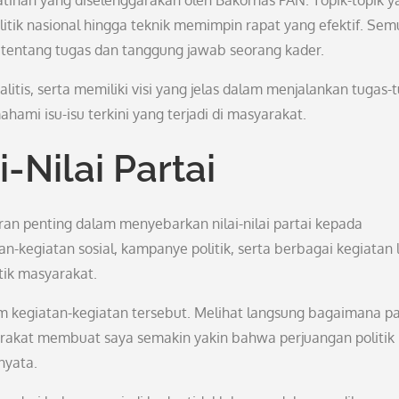
latihan yang diselenggarakan oleh Bakornas PAN. Topik-topik y
itik nasional hingga teknik memimpin rapat yang efektif. Sem
entang tugas dan tanggung jawab seorang kader.
 analitis, serta memiliki visi yang jelas dalam menjalankan tugas-
ami isu-isu terkini yang terjadi di masyarakat.
-Nilai Partai
an penting dalam menyebarkan nilai-nilai partai kepada
an-kegiatan sosial, kampanye politik, serta berbagai kegiatan 
ik masyarakat.
am kegiatan-kegiatan tersebut. Melihat langsung bagaimana pa
rakat membuat saya semakin yakin bahwa perjuangan politik
nyata.