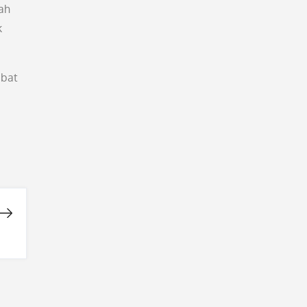
ah
k
ibat