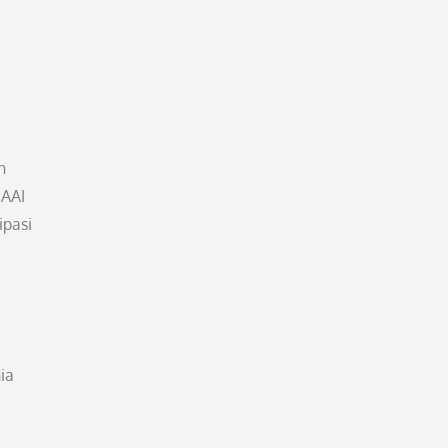
n
 AAI
ipasi
ia