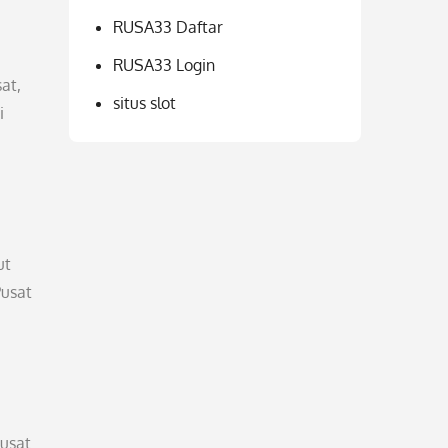
RUSA33 Daftar
RUSA33 Login
at,
situs slot
i
ut
Pusat
Pusat