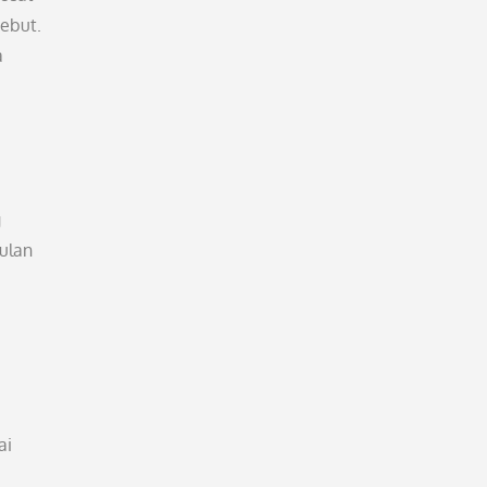
ebut.
a
g
gulan
ai