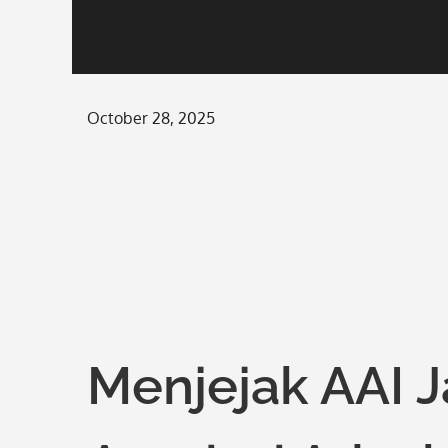
Posted
October 28, 2025
on
Menjejak AAI J