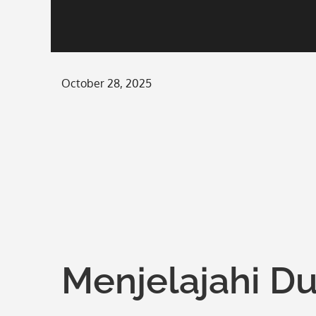
Posted
October 28, 2025
on
Menjelajahi Du