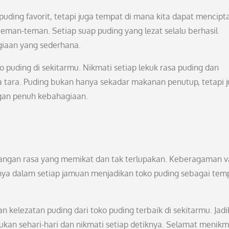
ding favorit, tetapi juga tempat di mana kita dapat mencipt
an-teman. Setiap suap puding yang lezat selalu berhasil
iaan yang sederhana.
ko puding di sekitarmu. Nikmati setiap lekuk rasa puding dan
a tara. Puding bukan hanya sekadar makanan penutup, tetapi 
ngan penuh kebahagiaan.
angan rasa yang memikat dan tak terlupakan. Keberagaman v
nya dalam setiap jamuan menjadikan toko puding sebagai tem
 kelezatan puding dari toko puding terbaik di sekitarmu. Jad
ukan sehari-hari dan nikmati setiap detiknya. Selamat menikm