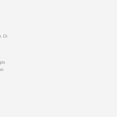
. Di
n
pis
un