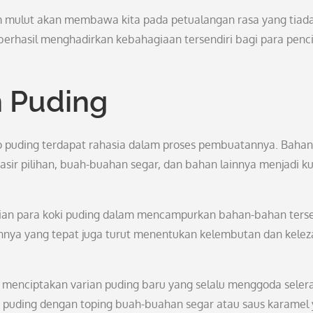
m mulut akan membawa kita pada petualangan rasa yang tiad
 berhasil menghadirkan kebahagiaan tersendiri bagi para penc
n Puding
toko puding terdapat rahasia dalam proses pembuatannya. Bahan
 pasir pilihan, buah-buahan segar, dan bahan lainnya menjadi k
lian para koki puding dalam mencampurkan bahan-bahan ters
annya yang tepat juga turut menentukan kelembutan dan kelez
 menciptakan varian puding baru yang selalu menggoda selera
a puding dengan toping buah-buahan segar atau saus karamel