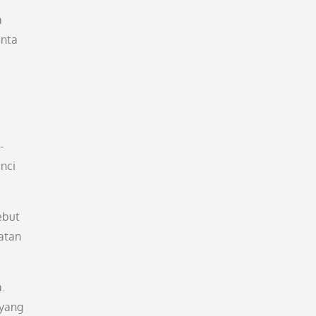
a
inta
-
unci
ebut
atan
.
 yang