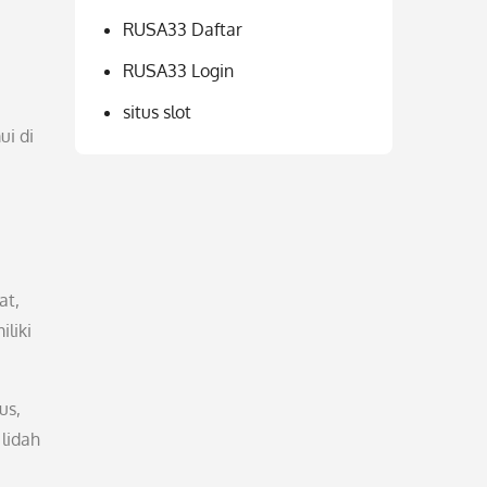
RUSA33 Daftar
RUSA33 Login
situs slot
ui di
at,
liki
us,
lidah