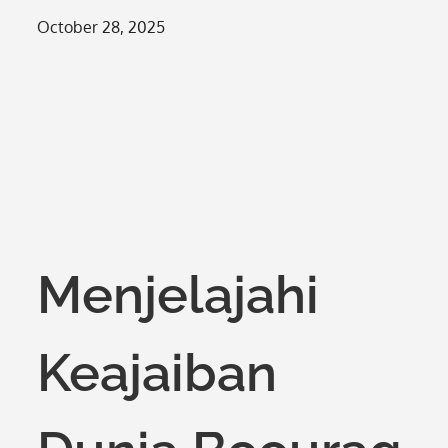
Posted
October 28, 2025
on
Menjelajahi
Keajaiban